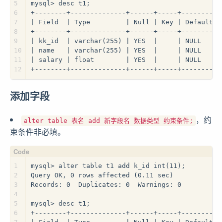
5
mysql> desc t1;
6
+--------+--------------+------+-----+---------+
7
| Field  | Type         | Null | Key | Default |
8
+--------+--------------+------+-----+---------+
9
| kk_id  | varchar(255) | YES  |     | NULL    |
10
| name   | varchar(255) | YES  |     | NULL    |
11
| salary | float        | YES  |     | NULL    |
12
+--------+--------------+------+-----+---------+
添加字段
，约
alter table 表名 add 新字段名 数据类型 约束条件;
束条件非必填。
1
mysql> alter table t1 add k_id int(11);
2
Query OK, 0 rows affected (0.11 sec)
3
Records: 0  Duplicates: 0  Warnings: 0
4
5
mysql> desc t1;
6
+--------+--------------+------+-----+---------+