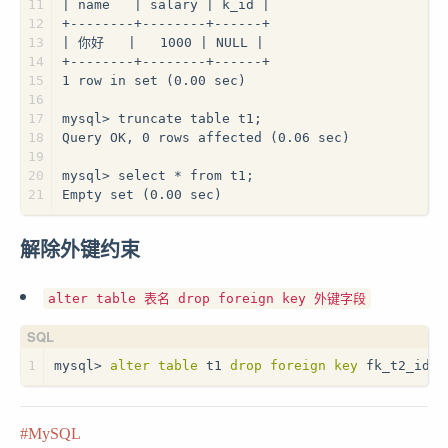
11
| name   | salary | k_id |
12
+--------+--------+------+
13
| 你好   |   1000 | NULL |
14
+--------+--------+------+
15
1 row in set (0.00 sec)
16
17
mysql> truncate table t1;
18
Query OK, 0 rows affected (0.06 sec)
19
20
mysql> select * from t1;
21
Empty set (0.00 sec)
解除外键约束
alter table 表名 drop foreign key 外键字段
1
mysql
>
alter table
 t1 
drop
foreign key
 fk_t2_id;
MySQL