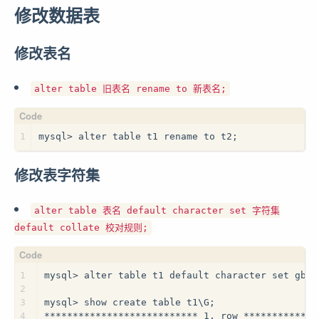
修改数据表
修改表名
alter table 旧表名 rename to 新表名;
1
mysql> alter table t1 rename to t2;
修改表字符集
alter table 表名 default character set 字符集
default collate 校对规则;
1
mysql> alter table t1 default character set gb23
2
3
mysql> show create table t1\G;
4
*************************** 1. row *************