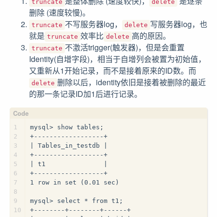
是整体删除 (速度较快)，
是逐条
truncate
delete
删除 (速度较慢)。
不写服务器log，
写服务器log，也
truncate
delete
就是
效率比
高的原因。
truncate
delete
不激活trigger(触发器)，但是会重置
truncate
Identity(自增字段)，相当于自增列会被置为初始值，
又重新从1开始记录，而不是接着原来的ID数。而
删除以后，identity依旧是接着被删除的最近
delete
的那一条记录ID加1后进行记录。
1
mysql> show tables;
2
+------------------+
3
| Tables_in_testdb |
4
+------------------+
5
| t1               |
6
+------------------+
7
1 row in set (0.01 sec)
8
9
mysql> select * from t1;
10
+--------+--------+------+