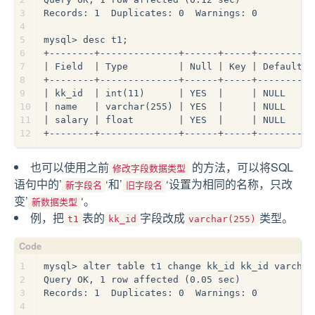
3
Records: 1  Duplicates: 0  Warnings: 0
4
5
mysql> desc t1;
6
+--------+--------------+------+-----+---------+
7
| Field  | Type         | Null | Key | Default |
8
+--------+--------------+------+-----+---------+
9
| kk_id  | int(11)      | YES  |     | NULL    |
10
| name   | varchar(255) | YES  |     | NULL    |
11
| salary | float        | YES  |     | NULL    |
12
+--------+--------------+------+-----+---------+
也可以使用之前
的方法，可以将SQL
修改字段数据类型
语句中的’
‘和’
‘设置为相同的名称，只改
新字段名
旧字段名
变’
‘。
新数据类型
例，把
表的
字段改成
类型。
t1
kk_id
varchar(255)
1
mysql> alter table t1 change kk_id kk_id varchar
2
Query OK, 1 row affected (0.05 sec)
3
Records: 1  Duplicates: 0  Warnings: 0
4