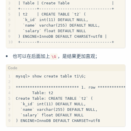
3
| Table | Create Table                  |
4
+-------+-------------------------------+
5
| t2    | CREATE TABLE `t2` (
6
  `k_id` int(11) DEFAULT NULL,
7
  `name` varchar(255) DEFAULT NULL,
8
  `salary` float DEFAULT NULL
9
) ENGINE=InnoDB DEFAULT CHARSET=utf8 |
10
+-------+-------------------------------+
也可以在后面加上
，是结果更加直观；
\G
1
mysql> show create table t1\G;
2
3
*************************** 1. row **************
4
       Table: t2
5
Create Table: CREATE TABLE `t2` (
6
  `k_id` int(11) DEFAULT NULL,
7
  `name` varchar(255) DEFAULT NULL,
8
  `salary` float DEFAULT NULL
9
) ENGINE=InnoDB DEFAULT CHARSET=utf8