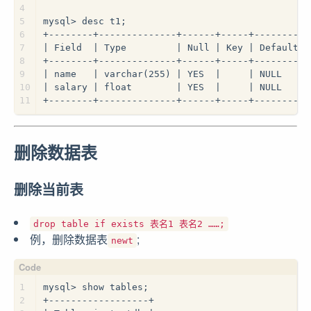
4
5
mysql> desc t1;
6
+--------+--------------+------+-----+---------+
7
| Field  | Type         | Null | Key | Default |
8
+--------+--------------+------+-----+---------+
9
| name   | varchar(255) | YES  |     | NULL    |
10
| salary | float        | YES  |     | NULL    |
11
+--------+--------------+------+-----+---------+
删除数据表
删除当前表
drop table if exists 表名1 表名2 ……;
例，删除数据表
;
newt
1
mysql> show tables;
2
+------------------+