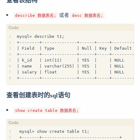
查看表结构
或者
describe 数据表名;
desc 数据表名;
1
mysql> describe t1;
2
+--------+--------------+------+-----+---------+-
3
| Field  | Type         | Null | Key | Default | 
4
+--------+--------------+------+-----+---------+-
5
| k_id   | int(11)      | YES  |     | NULL    | 
6
| name   | varchar(255) | YES  |     | NULL    | 
7
| salary | float        | YES  |     | NULL    | 
8
+--------+--------------+------+-----+---------+-
查看创建表时的sql语句
show create table 数据表名;
1
mysql> show create table t1;
2
+-------+-------------------------------+