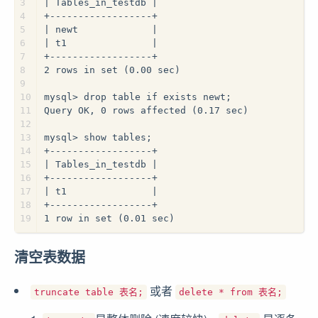
3
| Tables_in_testdb |
4
+------------------+
5
| newt             |
6
| t1               |
7
+------------------+
8
2 rows in set (0.00 sec)
9
10
mysql> drop table if exists newt;
11
Query OK, 0 rows affected (0.17 sec)
12
13
mysql> show tables;
14
+------------------+
15
| Tables_in_testdb |
16
+------------------+
17
| t1               |
18
+------------------+
19
1 row in set (0.01 sec)
清空表数据
或者
truncate table 表名;
delete * from 表名;