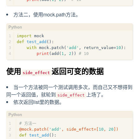
方法二，使用mock.path方法。
1
import
 mock
2
def
test_add
():
3
with
 mock.patch(
'add'
, return_value=
10
):
4
print
(add(
1
, 
2
)) 
# 10
使用
返回可变的数据
side_effect
当一个方法被同一个测试调用多次，而自己又不想得到
同一个返回值，就轮到
上场了。
side_effect
依次返回list里的数据。
1
# 方法一
2
@mock.patch(
'add'
, side_effect=[
10
, 
20
]
)
3
def
test_add
():