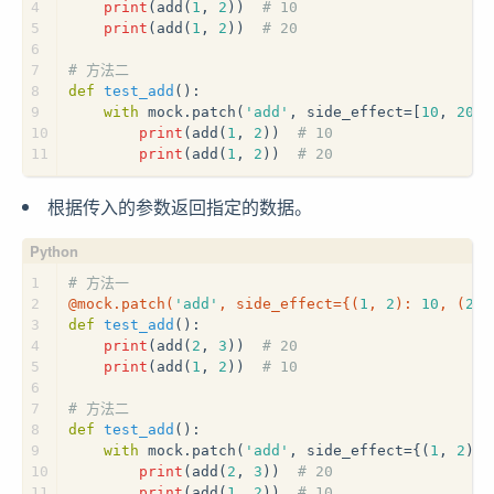
4
print
(add(
1
, 
2
))  
# 10
5
print
(add(
1
, 
2
))  
# 20
6
7
# 方法二
8
def
test_add
():
9
with
 mock.patch(
'add'
, side_effect=[
10
, 
20
])
10
print
(add(
1
, 
2
))  
# 10
11
print
(add(
1
, 
2
))  
# 20
根据传入的参数返回指定的数据。
1
# 方法一
2
@mock.patch(
'add'
, side_effect={(
1
, 
2
): 
10
, (
2
, 
3
def
test_add
():
4
print
(add(
2
, 
3
))  
# 20
5
print
(add(
1
, 
2
))  
# 10
6
7
# 方法二
8
def
test_add
():
9
with
 mock.patch(
'add'
, side_effect={(
1
, 
2
): 
10
print
(add(
2
, 
3
))  
# 20
11
print
(add(
1
, 
2
))  
# 10