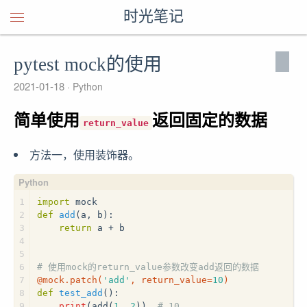
时光笔记
pytest mock的使用
2021-01-18
Python
简单使用
返回固定的数据
return_value
方法一，使用装饰器。
1
import
 mock
2
def
add
(
a, b
):
3
return
 a + b
4
5
6
# 使用mock的return_value参数改变add返回的数据
7
@mock.patch(
'add'
, return_value=
10
)
8
def
test_add
():
9
print
(add(
1
, 
2
))  
# 10