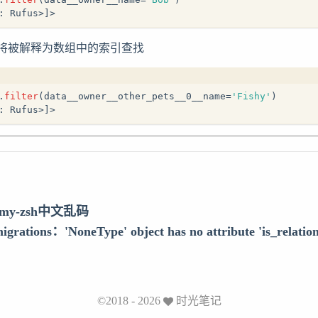
: Rufus>]>
将被解释为数组中的索引查找
.
filter
(data__owner__other_pets__0__name=
'Fishy'
)
: Rufus>]>
my-zsh中文乱码
igrations：'NoneType' object has no attribute 'is_r
©2018 - 2026
时光笔记