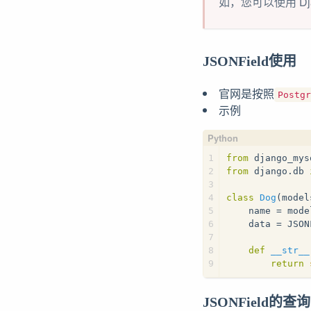
如，您可以使用 Dja
JSONField使用
官网是按照
Postgr
示例
1
from
 django_mys
2
from
 django.db 
3
4
class
Dog
(model
5
    name = mode
6
    data = JSON
7
8
def
__str__
9
return
JSONField的查询