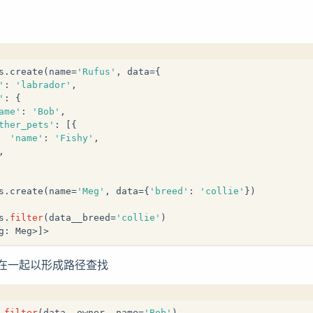
s.create(name=
'Rufus'
, data={
'
: 
'labrador'
,
'
: {
ame'
: 
'Bob'
,
ther_pets'
: [{
'name'
: 
'Fishy'
,
,
s.create(name=
'Meg'
, data={
'breed'
: 
'collie'
})
s.
filter
(data__breed=
'collie'
)
g: Meg>]>
在一起以形成路径查找
.
filter
(data__owner__name=
'Bob'
)