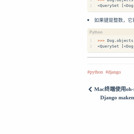
2
<QuerySet [<Dog
如果键是整数，它
1
>>> 
Dog.objects
2
<QuerySet [<Dog
python
django
Mac终端使用oh-
Django makem