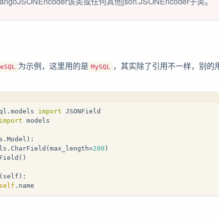
ngoJSONEncoder该类或任何其他json.JSONEncoder子类。
为示例，这里用的是
，其实除了引用不一样，别的
eSQL
MySQL
ql.models 
import
 JSONField
import
 models
s.Model):
ls.CharField(max_length=
200
)
Field()
(
self
):
self
.name