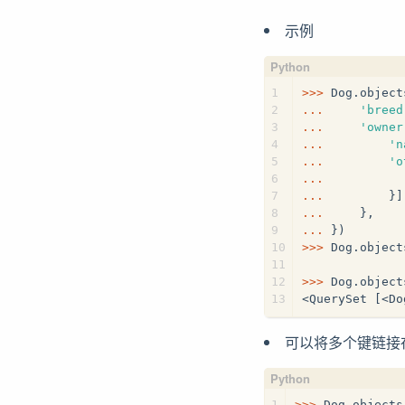
示例
1
>>> 
Dog.object
2
... 
'breed
3
... 
'owner
4
... 
'n
5
... 
'o
6
... 
7
... 
        }]
8
... 
    },
9
... 
})
10
>>> 
Dog.object
11
12
>>> 
Dog.object
13
<QuerySet [<Do
可以将多个键链接
1
>>> 
Dog.objects