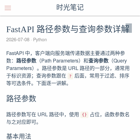
时光笔记
FastAPI 路径参数与查询参数详解
2026-07-08
Python
FastAPI 中，客户端向服务端传递数据主要通过两种参
数：
路径参数
（Path Parameters）和
查询参数
（Query
Parameters）。路径参数是 URL 路径的一部分，通常用
于标识资源；查询参数跟在
后面，常用于过滤、排序
?
等可选条件。下面逐一讲解。
路径参数
路径参数写在 URL 路径中，使用
占位，函数参数名
{}
与之对应即可。
基本用法