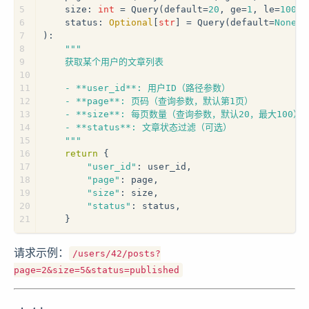
5
    size: 
int
 = Query(
default=
20
, ge=
1
, le=
100
),
6
    status: 
Optional
[
str
] = Query(
default=
None
, 
7
):
8
"""
9
    获取某个用户的文章列表
10
11
    - **user_id**: 用户ID（路径参数）
12
    - **page**: 页码（查询参数，默认第1页）
13
    - **size**: 每页数量（查询参数，默认20，最大100）
14
    - **status**: 文章状态过滤（可选）
15
    """
16
return
 {
17
"user_id"
: user_id,
18
"page"
: page,
19
"size"
: size,
20
"status"
: status,
21
    }
请求示例：
/users/42/posts?
page=2&size=5&status=published