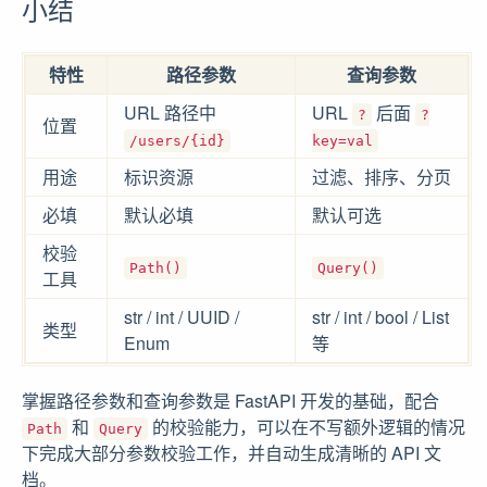
小结
特性
路径参数
查询参数
URL 路径中
URL
后面
?
?
位置
/users/{id}
key=val
用途
标识资源
过滤、排序、分页
必填
默认必填
默认可选
校验
Path()
Query()
工具
str / int / UUID /
str / int / bool / List
类型
Enum
等
掌握路径参数和查询参数是 FastAPI 开发的基础，配合
和
的校验能力，可以在不写额外逻辑的情况
Path
Query
下完成大部分参数校验工作，并自动生成清晰的 API 文
档。