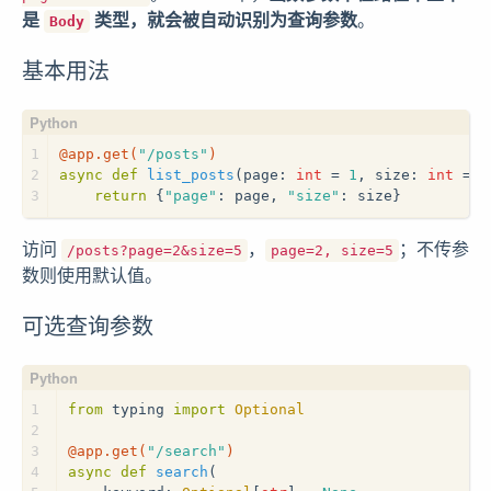
是
类型，就会被自动识别为查询参数
。
Body
基本用法
1
@app.get(
"/posts"
)
2
async
def
list_posts
(
page: 
int
 = 
1
, size: 
int
 = 
1
3
return
 {
"page"
: page, 
"size"
: size}
访问
，
；不传参
/posts?page=2&size=5
page=2, size=5
数则使用默认值。
可选查询参数
1
from
 typing 
import
Optional
2
3
@app.get(
"/search"
)
4
async
def
search
(