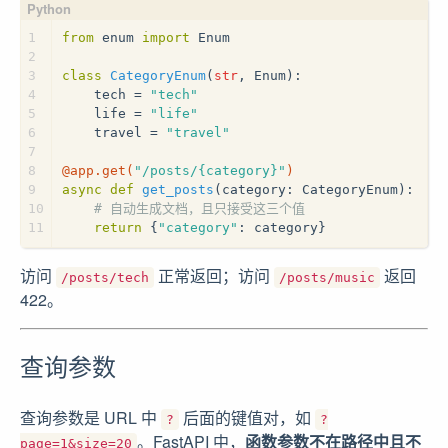
1
from
 enum 
import
 Enum
2
3
class
CategoryEnum
(
str
, Enum):
4
    tech = 
"tech"
5
    life = 
"life"
6
    travel = 
"travel"
7
8
@app.get(
"/posts/{category}"
)
9
async
def
get_posts
(
category: CategoryEnum
):
10
# 自动生成文档，且只接受这三个值
11
return
 {
"category"
: category}
访问
正常返回；访问
返回
/posts/tech
/posts/music
422。
查询参数
查询参数是 URL 中
后面的键值对，如
?
?
。FastAPI 中，
函数参数不在路径中且不
page=1&size=20