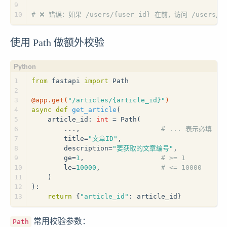
9
10
# ❌ 错误：如果 /users/{user_id} 在前，访问 /users/m
使用 Path 做额外校验
1
from
 fastapi 
import
 Path
2
3
@app.get(
"/articles/{article_id}"
)
4
async
def
get_article
(
5
    article_id: 
int
 = Path(
6
        ...,                    
# ... 表示必填
7
        title=
"文章ID"
,
8
        description=
"要获取的文章编号"
,
9
        ge=
1
,                   
# >= 1
10
        le=
10000
,               
# <= 10000
11
)
12
):
13
return
 {
"article_id"
: article_id}
常用校验参数：
Path